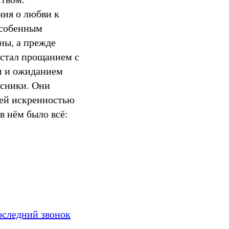
ния о любви к
особенным
ны, а прежде
 стал прощанием с
м и ожиданием
ссники. Они
оей искренностью
в нём было всё:
оследний звонок