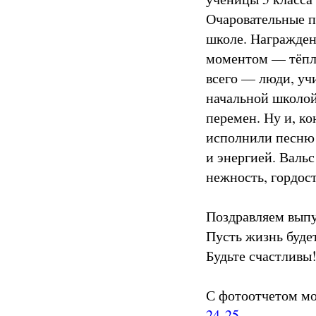
Очаровательные п
школе. Награжден
моментом — тёплы
всего — люди, уч
начальной школой
перемен. Ну и, к
исполнили песню 
и энергией. Вальс
нежность, гордост
Поздравляем выпу
Пусть жизнь буде
Будьте счастливы
С фотоотчетом мо
24-25