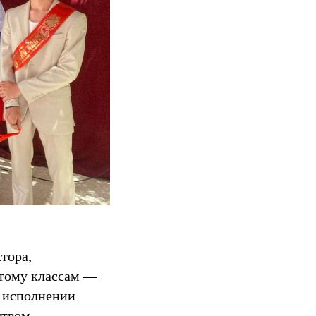
тора,
атому классам —
 исполнении
ством.