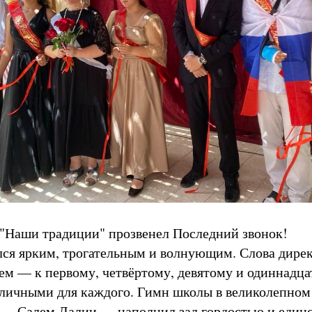
 "Наши традиции" прозвенел Последний звонок!
ся ярким, трогательным и волнующим. Слова дирек
ем — к первому, четвёртому, девятому и одиннадц
личными для каждого. Гимн школы в великолепном
 — Салем Далии — наполнил зал гордостью и един