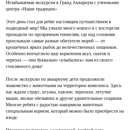
Незабываемая экскурсия в Гранд Аквариум с учениками
центра «Наши традиции»
Этот день стал для ребят настоящим путешествием в
подводный мир! Мы узнали много нового и с восторгом
проходили по прозрачным тоннелям, где над головами
проплывали самые разные обитатели морей — от
крошечных ярких рыбок до величественных хищников.
Особенно впечатлило шоу кормления акул, скатов и
черепах — они буквально «улыбались» нам из своего
стеклянного дома!
После экскурсии по аквариуму дети продолжили
знакомство с животными на территории комплекса. Здесь
нас ждали страус, игуана, павлин, черепахи, летучие
мыши, милые обезьянки и другие удивительные создания.
Многие ребята с радостью накормили животных
специальным кормом, который можно было приобрести на
входе.
Прогулка получилась насыщенной, весёлой и по-