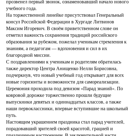
прозвенел первый звонок, ознаменовавший начало нового
учебного года.
На торжественной линейке присутствовал Генеральный
консул Российской Федерации в Хургаде Литвинов
Максим Игоревич. В своём приветственном слове он
отметил важность сохранения традиций российского
образования за рубежом, пожелал ученикам стремления к
знаниям, а педагогам — вдохновения и сил в их
благородной миссии.
С поздравлениями к ученикам и родителям обратилась
также директор Центра Анищенко Нелли Борисовна,
подчеркнув, что новый учебный год открывает для всех
новые горизонты и возможности для самореализации.
Церемония проходила под девизом «Парад знаний». По
ковровой дорожке торжественно прошли будущие
выпускники девятых и одиннадцатых классов, а также
наши первоклассники, впервые вступившие на школьный
путь.
Настоящим украшением праздника стал парад учителей,
порадовавший зрителей своей красотой, грацией и
праздничным настроением. В заключительной части