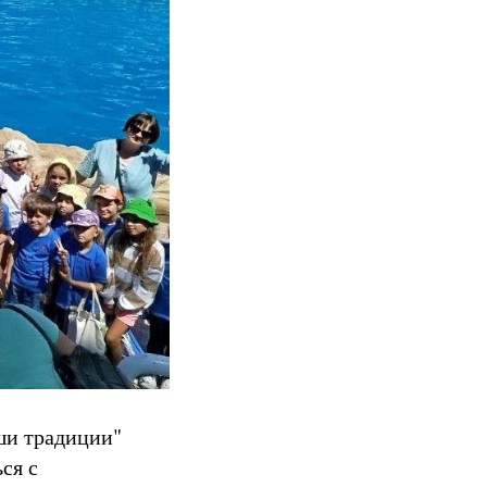
аши традиции"
ся с