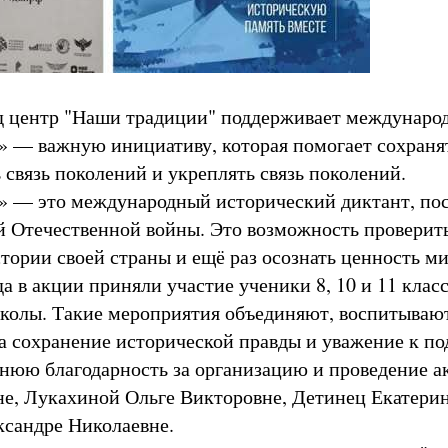
од центр "Наши традиции" поддерживает междунар
 — важную инициативу, которая помогает сохраня
 связь поколений и укреплять связь поколений.
» — это международный исторический диктант, п
 Отечественной войны. Это возможность проверить
тории своей страны и ещё раз осознать ценность ми
да в акции приняли участие ученики 8, 10 и 11 класс
колы. Такие мероприятия объединяют, воспитывают
за сохранение исторической правды и уважение к по
юю благодарность за организацию и проведение а
, Лукахиной Ольге Викторовне, Детинец Екатерин
сандре Николаевне.