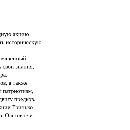
одную акцию
ть историческую
освящённый
 свои знания,
ра.
ов, а также
 патриотизм,
двигу предков.
кции Гринько
е Олеговне и