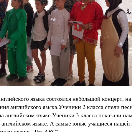
английского языка состоялся небольшой концерт, на
ния английского языка.Ученики 2 класса спели пес
на английском языке.Ученики 3 класса показали нам
 английском языке. А самые юные учащиеся нашей
спели песню "The ABC".