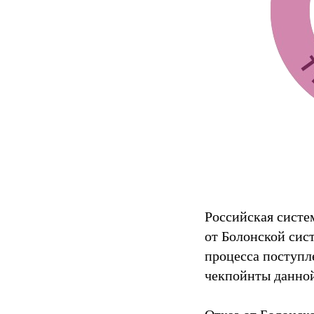
Российская систем
от Болонской сис
процесса поступл
чекпойнты данно