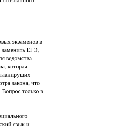
я осознанного
овых экзаменов в
ы заменить ЕГЭ,
ля ведомства
а, которая
 планирущих
тра закона, что
 Вопрос только в
ециального
сский язык и