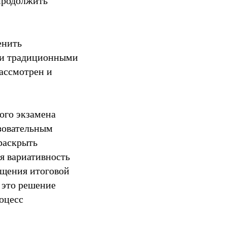
 продолжить
енить
м и традиционными
ассмотрен и
ого экзамена
зовательным
раскрыть
я вариативность
ещения итоговой
 это решение
оцесс