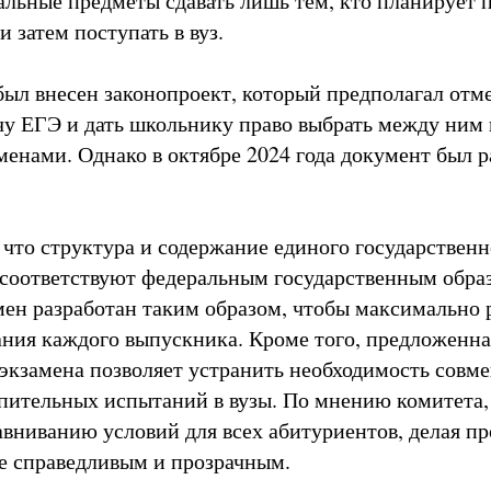
тальные предметы сдавать лишь тем, кто планирует
и затем поступать в вуз.
был внесен законопроект, который предполагал отм
чу ЕГЭ и дать школьнику право выбрать между ни
енами. Однако в октябре 2024 года документ был р
 что структура и содержание единого государственн
соответствуют федеральным государственным обра
мен разработан таким образом, чтобы максимально 
ания каждого выпускника. Кроме того, предложенна
экзамена позволяет устранить необходимость совм
упительных испытаний в вузы. По мнению комитета,
авниванию условий для всех абитуриентов, делая пр
е справедливым и прозрачным.