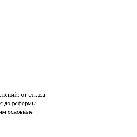
енений: от отказа
ия до реформы
рим основные