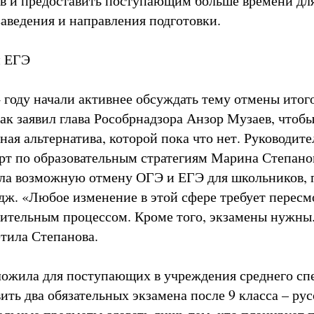
в и предоставить поступающим больше времени дл
заведения и направления подготовки.
и ЕГЭ
4 году начали активнее обсуждать тему отмены итог
как заявил глава Рособрнадзора Анзор Музаев, чтоб
ая альтернатива, которой пока что нет. Руководите
рт по образовательным стратегиям Марина Степанов
ла возможную отмену ОГЭ и ЕГЭ для школьников,
дж. «Любое изменение в этой сфере требует пересмо
длительным процессом. Кроме того, экзамены нужны.
етила Степанова.
ожила для поступающих в учреждения среднего сп
ить два обязательных экзамена после 9 класса – ру